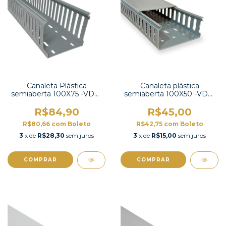
Canaleta Plástica
Canaleta plástica
semiaberta 100X75 -VDC-
semiaberta 100X50 -VDC-
10075
10050
R$84,90
R$45,00
R$80,66
com
Boleto
R$42,75
com
Boleto
3
x de
R$28,30
sem juros
3
x de
R$15,00
sem juros
COMPRAR
COMPRAR