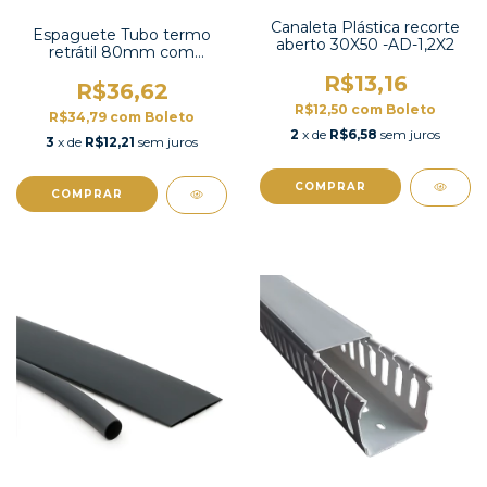
Canaleta Plástica recorte
Espaguete Tubo termo
aberto 30X50 -AD-1,2X2
retrátil 80mm com
contração 2:1 -TT2X-3 UL
R$13,16
R$36,62
R$12,50
com
Boleto
R$34,79
com
Boleto
2
x de
R$6,58
sem juros
3
x de
R$12,21
sem juros
COMPRAR
COMPRAR