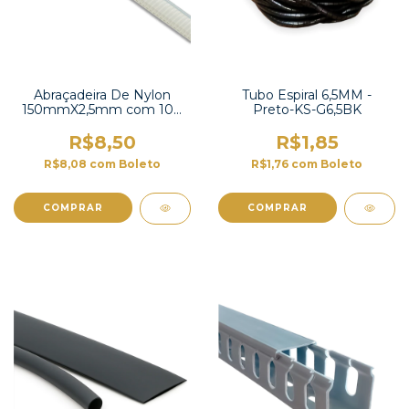
Abraçadeira De Nylon
Tubo Espiral 6,5MM -
150mmX2,5mm com 100
Preto-KS-G6,5BK
unidades -K-150S
R$8,50
R$1,85
R$8,08
com
Boleto
R$1,76
com
Boleto
COMPRAR
COMPRAR