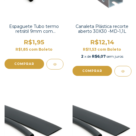
Espaguete Tubo termo
Canaleta Plástica recorte
retrátil 9mm com
aberto 30X30 -MD-1,1L
contração 2:1 -TT2X-3/8 UL
R$1,95
R$12,14
R$1,85
com
Boleto
R$11,53
com
Boleto
2
x de
R$6,07
sem juros
COMPRAR
COMPRAR