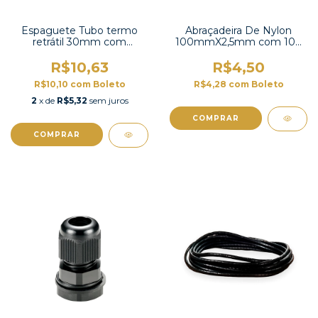
Espaguete Tubo termo
Abraçadeira De Nylon
retrátil 30mm com
100mmX2,5mm com 100
contração 2:1-TT2X-1-1/4
unidades -CV-100
UL
R$10,63
R$4,50
R$10,10
com
Boleto
R$4,28
com
Boleto
2
x de
R$5,32
sem juros
COMPRAR
COMPRAR