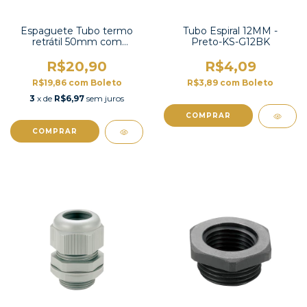
Espaguete Tubo termo
Tubo Espiral 12MM -
retrátil 50mm com
Preto-KS-G12BK
contração 2:1 -TT2X-2 UL
R$20,90
R$4,09
R$19,86
com
Boleto
R$3,89
com
Boleto
3
x de
R$6,97
sem juros
COMPRAR
COMPRAR