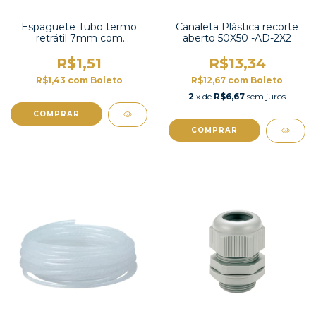
Espaguete Tubo termo
Canaleta Plástica recorte
retrátil 7mm com
aberto 50X50 -AD-2X2
contração 2:1 -TT2X-5/16
UL
R$1,51
R$13,34
R$1,43
com
Boleto
R$12,67
com
Boleto
2
x de
R$6,67
sem juros
COMPRAR
COMPRAR