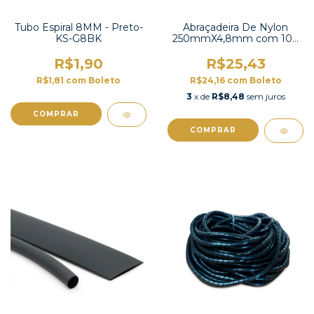
Tubo Espiral 8MM - Preto-
Abraçadeira De Nylon
KS-G8BK
250mmX4,8mm com 100
unidades -K-250
R$1,90
R$25,43
R$1,81
com
Boleto
R$24,16
com
Boleto
3
x de
R$8,48
sem juros
COMPRAR
COMPRAR