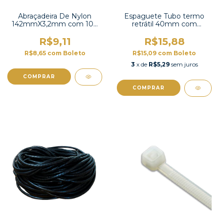
Abraçadeira De Nylon
Espaguete Tubo termo
142mmX3,2mm com 100
retrátil 40mm com
unidades -K-140
contração 2:1 -TT2X-1-1/2
UL
R$9,11
R$15,88
R$8,65
com
Boleto
R$15,09
com
Boleto
3
x de
R$5,29
sem juros
COMPRAR
COMPRAR