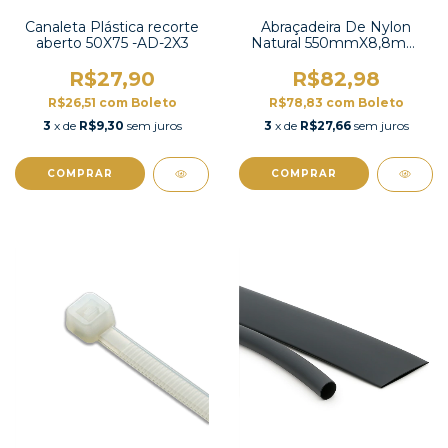
Canaleta Plástica recorte
Abraçadeira De Nylon
aberto 50X75 -AD-2X3
Natural 550mmX8,8mm
com 100 unidades -K-
550XS
R$27,90
R$82,98
R$26,51
com
Boleto
R$78,83
com
Boleto
3
x de
R$9,30
sem juros
3
x de
R$27,66
sem juros
COMPRAR
COMPRAR