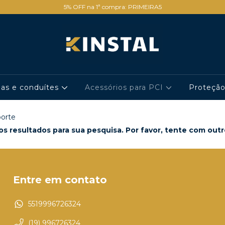
5% OFF na 1ª compra: PRIMEIRA5
has e conduítes
Acessórios para PCI
Proteçã
orte
s resultados para sua pesquisa. Por favor, tente com outros
Entre em contato
5519996726324
(19) 996726324