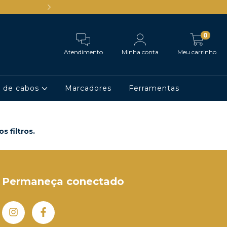
Ganhe 5% de desconto comprand
0
Atendimento
Minha conta
Meu carrinho
o de cabos
Marcadores
Ferramentas
 filtros.
Permaneça conectado