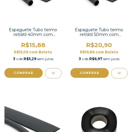
Espaguete Tubo termo
Espaguete Tubo termo
retrátil 40mm com
retrátil 50mm com
contração 2:1 -TT2X-1-1/2
contração 2:1 -TT2X-2 UL
UL
R$15,88
R$20,90
R$15,09
com
Boleto
R$19,86
com
Boleto
3
x de
R$5,29
sem juros
3
x de
R$6,97
sem juros
COMPRAR
COMPRAR