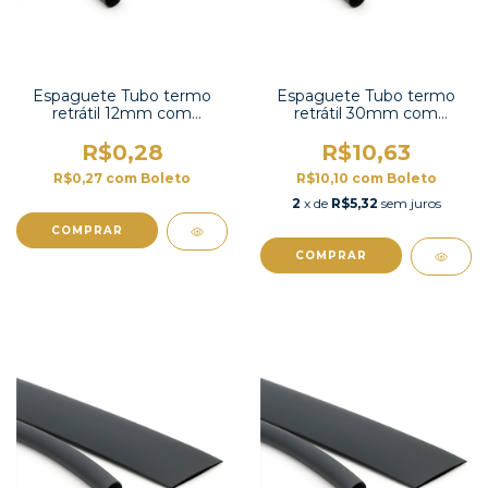
Espaguete Tubo termo
Espaguete Tubo termo
retrátil 12mm com
retrátil 30mm com
contração 2:1 -TT2X-1/2 UL
contração 2:1-TT2X-1-1/4
UL
R$0,28
R$10,63
R$0,27
com
Boleto
R$10,10
com
Boleto
2
x de
R$5,32
sem juros
COMPRAR
COMPRAR