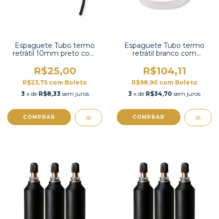
Espaguete Tubo termo
Espaguete Tubo termo
retrátil 10mm preto com
retrátil branco com
contração 2:1-KEPDM-10
contração 2:1-HS-50WE
R$25,00
R$104,11
R$23,75
com
Boleto
R$98,90
com
Boleto
3
x de
R$8,33
sem juros
3
x de
R$34,70
sem juros
COMPRAR
COMPRAR