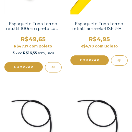
Espaguete Tubo termo
Espaguete Tubo termo
retrátil 100mm preto com
retrátil amarelo-RSFR-HT-
contração 2:1 -TT2X-4 UL
6YW
R$49,65
R$4,95
R$47,17
com
Boleto
R$4,70
com
Boleto
3
x de
R$16,55
sem juros
COMPRAR
COMPRAR