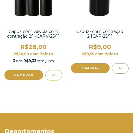
Capuz com válvula com
Capuz- com contração
contração 2:1 -CAPV-25/11
2:1CAP-25/11
R$28,00
R$9,00
R$26,60
com
Boleto
R$8,55
com
Boleto
3
x de
R$9,33
sem juros
COMPRAR
COMPRAR
Departamentos