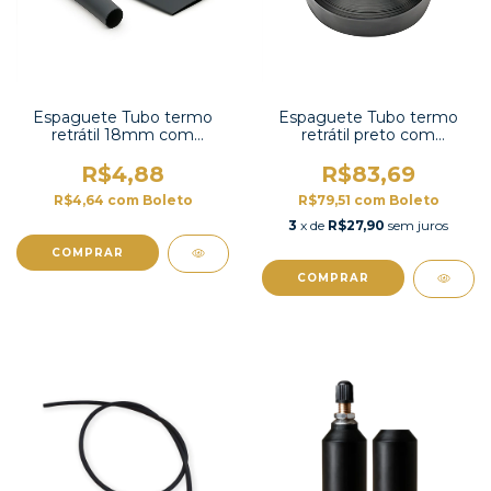
Espaguete Tubo termo
Espaguete Tubo termo
retrátil 18mm com
retrátil preto com
contração 2:1 -TT2X-3/4 UL
contração 2:1-HS-6,5BK
R$4,88
R$83,69
R$4,64
com
Boleto
R$79,51
com
Boleto
3
x de
R$27,90
sem juros
COMPRAR
COMPRAR