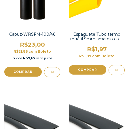
Capuz-WRSFM-100/46
Espaguete Tubo termo
retrátil 9mm amarelo com
contração 2:1-TT2X-3/8YW
R$23,00
S/G
R$1,97
R$21,85
com
Boleto
R$1,87
com
Boleto
3
x de
R$7,67
sem juros
COMPRAR
COMPRAR