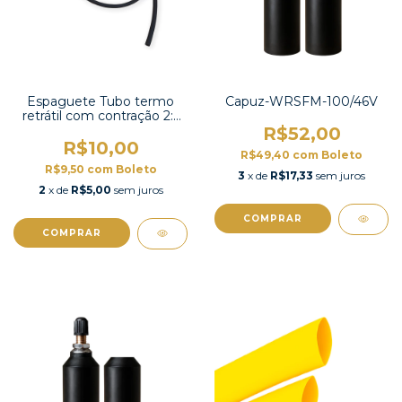
Espaguete Tubo termo
Capuz-WRSFM-100/46V
retrátil com contração 2:1
4mm preto-KEPDM-4
R$52,00
R$10,00
R$49,40
com
Boleto
R$9,50
com
Boleto
3
x de
R$17,33
sem juros
2
x de
R$5,00
sem juros
COMPRAR
COMPRAR