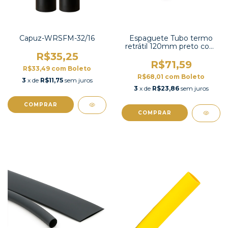
Capuz-WRSFM-32/16
Espaguete Tubo termo
retrátil 120mm preto com
contração 2:1 -TT2X-5 UL
R$35,25
R$71,59
R$33,49
com
Boleto
R$68,01
com
Boleto
3
x de
R$11,75
sem juros
3
x de
R$23,86
sem juros
COMPRAR
COMPRAR