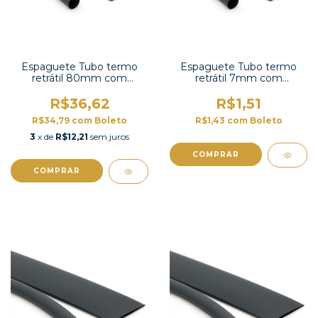
Espaguete Tubo termo
Espaguete Tubo termo
retrátil 80mm com
retrátil 7mm com
contração 2:1 -TT2X-3 UL
contração 2:1 -TT2X-5/16
UL
R$36,62
R$1,51
R$34,79
com
Boleto
R$1,43
com
Boleto
3
x de
R$12,21
sem juros
COMPRAR
COMPRAR