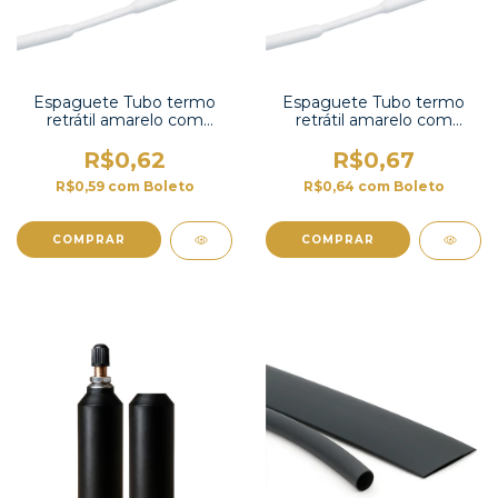
Espaguete Tubo termo
Espaguete Tubo termo
retrátil amarelo com
retrátil amarelo com
contração 2:1 -RSFR-H-
contração 2:1-RSFR-H-
2,5YW
1,5YW
R$0,62
R$0,67
R$0,59
com
Boleto
R$0,64
com
Boleto
COMPRAR
COMPRAR