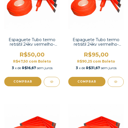
Espaguete Tubo termo
Espaguete Tubo termo
retrátil 24kv vermelho-
retrátil 24kv vermelho-
BBMV 30/12RD
BBMV 75/30RD
R$50,00
R$95,00
R$47,50
com
Boleto
R$90,25
com
Boleto
3
x de
R$16,67
sem juros
3
x de
R$31,67
sem juros
COMPRAR
COMPRAR