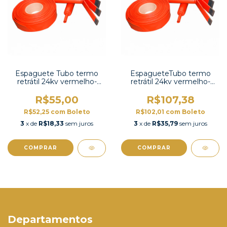
Espaguete Tubo termo
EspagueteTubo termo
retrátil 24kv vermelho-
retrátil 24kv vermelho-
BBMV 50/20RD
BBMV 100/40RD
R$55,00
R$107,38
R$52,25
com
Boleto
R$102,01
com
Boleto
3
x de
R$18,33
sem juros
3
x de
R$35,79
sem juros
COMPRAR
COMPRAR
Departamentos