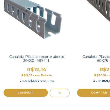
Canaleta Plástica recorte aberto
Canaleta Plástic
30X30 -MD-1,1L
50X75 
R$12,14
R$2
R$11,53
com
Boleto
R$26,51
c
2
x de
R$6,07
sem juros
3
x de
R$9,
COMPRAR
COMPRAR