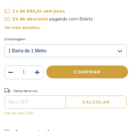
2
x de
R$5,34
sem juros
5% de desconto
pagando com Boleto
Ver mais detalhes
Embalagem
ALTERAR CEP
Entregas para o CEP:
Meios de envio
CALCULAR
Não sei meu CEP