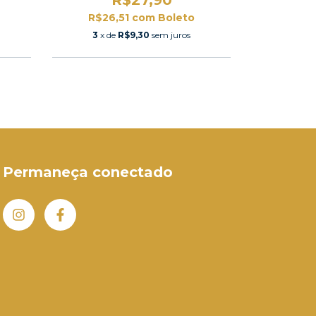
R$26,51
com
Boleto
R$36
3
x de
R$9,30
sem juros
3
x de
Permaneça conectado