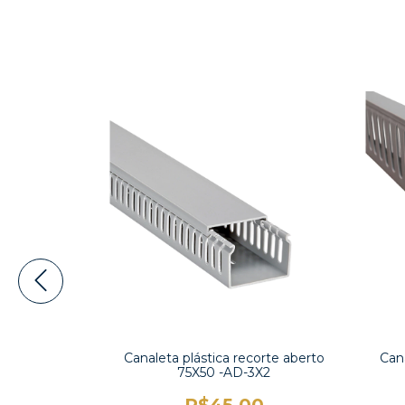
orte aberto
Canaleta plástica recorte aberto
Cana
4X3
75X50 -AD-3X2
0
R$45,00