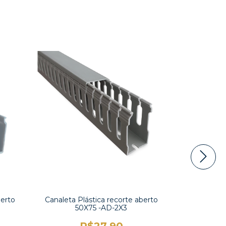
berto
Canaleta Plástica recorte aberto
Canaleta P
50X75 -AD-2X3
10
R$27,90