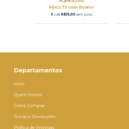
oleto
R$42,75
com
Boleto
 juros
3
x de
R$15,00
sem juros
Departamentos
Início
Quem Somos
Como Comprar
Trocas e Devoluções
Política de Entregas