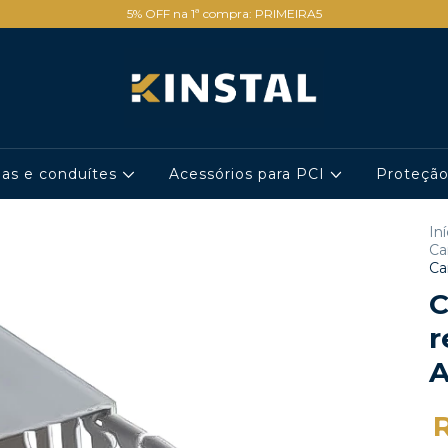
5% OFF na 1ª compra: PRIMEIRA5
has e conduítes
Acessórios para PCI
Proteçã
Iní
Ca
Ca
C
r
A