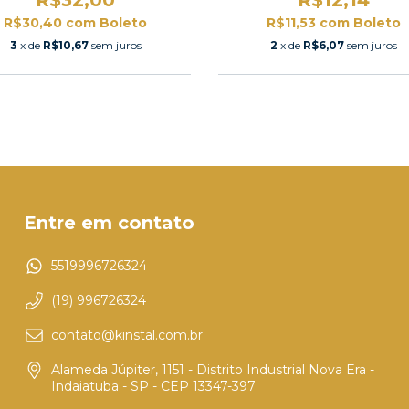
R$30,40
com
Boleto
R$11,53
com
Boleto
3
x de
R$10,67
sem juros
2
x de
R$6,07
sem juros
Entre em contato
5519996726324
(19) 996726324
contato@kinstal.com.br
Alameda Júpiter, 1151 - Distrito Industrial Nova Era -
Indaiatuba - SP - CEP 13347-397