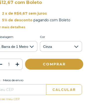
$12,67
com
Boleto
2
x de
R$6,67
sem juros
5% de desconto
pagando com Boleto
r mais detalhes
balagem
Cor
ALTERAR CEP
regas para o CEP:
Meios de envio
CALCULAR
o sei meu CEP