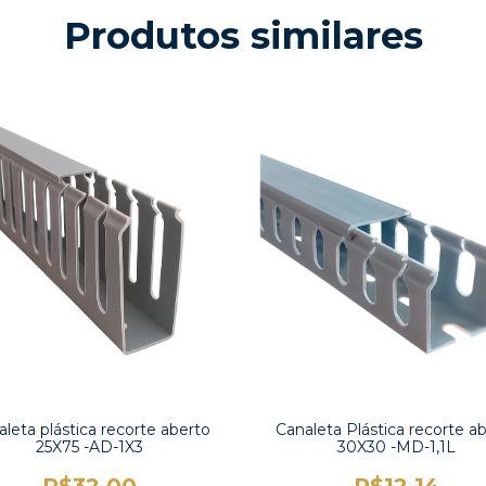
Produtos similares
leta plástica recorte aberto
Canaleta Plástica recorte a
25X75 -AD-1X3
30X30 -MD-1,1L
R$32,00
R$12,14