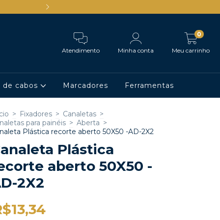
Ganhe 5% de desconto comprand
0
Atendimento
Minha conta
Meu carrinho
o de cabos
Marcadores
Ferramentas
cio
>
Fixadores
>
Canaletas
>
naletas para painéis
>
Aberta
>
naleta Plástica recorte aberto 50X50 -AD-2X2
analeta Plástica
ecorte aberto 50X50 -
D-2X2
R$13,34