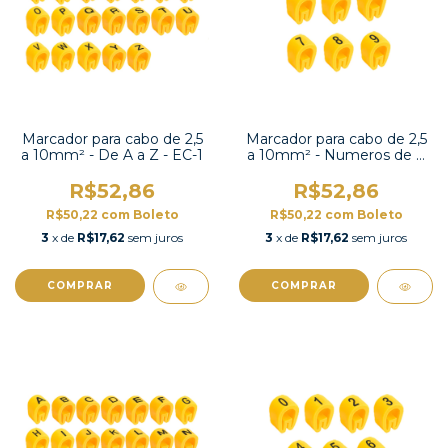
Marcador para cabo de 2,5
Marcador para cabo de 2,5
a 10mm² - De A a Z - EC-1
a 10mm² - Numeros de 0
a 9 e símbolos - EC-1
R$52,86
R$52,86
R$50,22
com
Boleto
R$50,22
com
Boleto
3
x de
R$17,62
sem juros
3
x de
R$17,62
sem juros
COMPRAR
COMPRAR