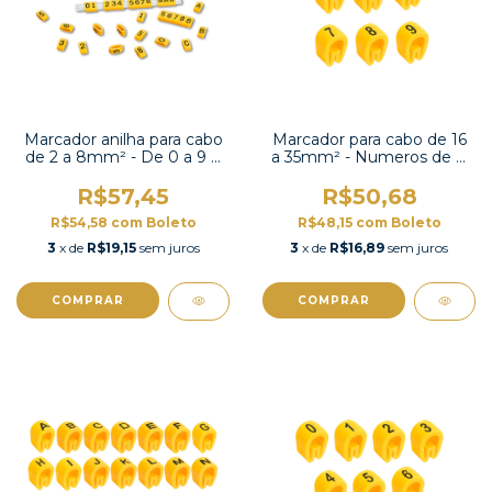
Marcador anilha para cabo
Marcador para cabo de 16
de 2 a 8mm² - De 0 a 9 e
a 35mm² - Numeros de 0
símbolos - FM-1
a 9 e símbolos - EC-3
R$57,45
R$50,68
R$54,58
com
Boleto
R$48,15
com
Boleto
3
x de
R$19,15
sem juros
3
x de
R$16,89
sem juros
COMPRAR
COMPRAR