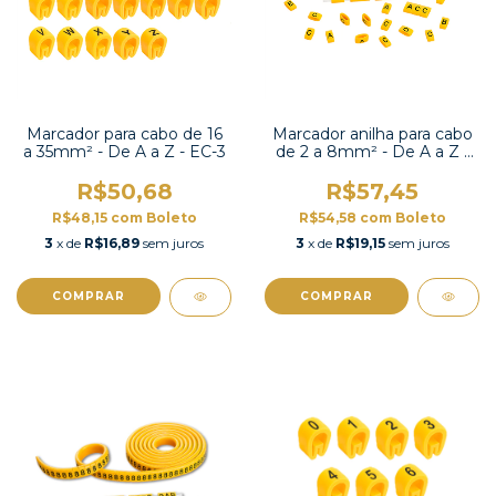
Marcador para cabo de 16
Marcador anilha para cabo
a 35mm² - De A a Z - EC-3
de 2 a 8mm² - De A a Z -
FM-1
R$50,68
R$57,45
R$48,15
com
Boleto
R$54,58
com
Boleto
3
x de
R$16,89
sem juros
3
x de
R$19,15
sem juros
COMPRAR
COMPRAR