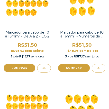
Marcador para cabo de 10
Marcador para cabo de 10
a 16mm² - De A a Z - EC-2
a 16mm² - Numeros de 0
a 9 e símbolos - EC-2
R$51,50
R$51,50
R$48,93
com
Boleto
R$48,93
com
Boleto
3
x de
R$17,17
sem juros
3
x de
R$17,17
sem juros
COMPRAR
COMPRAR