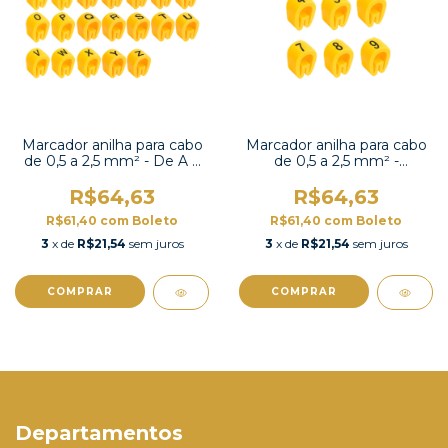
Marcador anilha para cabo
Marcador anilha para cabo
de 0,5 a 2,5 mm² - De A a
de 0,5 a 2,5 mm² -
Z - EC-0
Numeros de 0 a 9 e
símbolos - EC-0
R$64,63
R$64,63
R$61,40
com
Boleto
R$61,40
com
Boleto
3
x de
R$21,54
sem juros
3
x de
R$21,54
sem juros
COMPRAR
COMPRAR
Departamentos