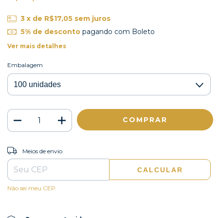
3
x de
R$17,05
sem juros
5% de desconto
pagando com Boleto
Ver mais detalhes
Embalagem
ALTERAR CEP
Entregas para o CEP:
Meios de envio
CALCULAR
Não sei meu CEP