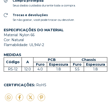
Compra protegida
Seus dados cuidados durante toda a compra.
Trocas e devoluções
Se não gostar, você pode trocar ou devolver.
ESPECIFICAÇÕES DO MATERIAL
Material: Nylon 66
Cor: Natural
Flamabilidade: UL94V-2
MEDIDAS
PCB
Chassis
Código
A
Furo
Espessura
Furo
Espessura
RS-12
12.0
4.0
1.8
5.5
1.8
CERTIFICAÇÕES:
RoHS