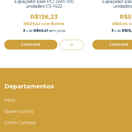
Espaçador para PCI com 100
Espaçador par
unidades-CS-1422
unidades
R$136,23
R$5
R$129,42
com
Boleto
R$55,04
c
3
x de
R$45,41
sem juros
3
x de
R$19,
COMPRAR
COMPRAR
Departamentos
Início
Quem Somos
Como Comprar