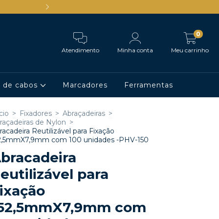
Ganhe 5% de desconto comprand
0
Atendimento
Minha conta
Meu carrinho
o de cabos
Marcadores
Ferramentas
cio
>
Fixadores
>
Abraçadeiras
>
raçadeiras de Nylon
>
racadeira Reutilizável para Fixação
2,5mmX7,9mm com 100 unidades -PHV-150
bracadeira
eutilizável para
ixação
52,5mmX7,9mm com