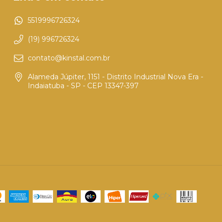
5519996726324
(19) 996726324
contato@kinstal.com.br
Alameda Júpiter, 1151 - Distrito Industrial Nova Era -
Indaiatuba - SP - CEP 13347-397