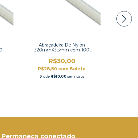
Abraçadeira De Nylon
Abraç
0
320mmX3,5mm com 100
250mm
unidades -K-320M
un
R$30,00
R$28,50
com
Boleto
R$24
3
x de
R$10,00
sem juros
3
x d
Permaneça conectado