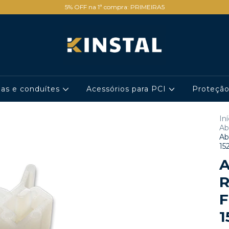
5% OFF na 1ª compra: PRIMEIRA5
has e conduítes
Acessórios para PCI
Proteçã
Iní
Ab
Ab
15
A
R
F
1