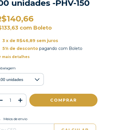
00 unidades -PHV-150
R$140,66
$133,63
com
Boleto
3
x de
R$46,89
sem juros
5% de desconto
pagando com Boleto
r mais detalhes
balagem
ALTERAR CEP
regas para o CEP:
Meios de envio