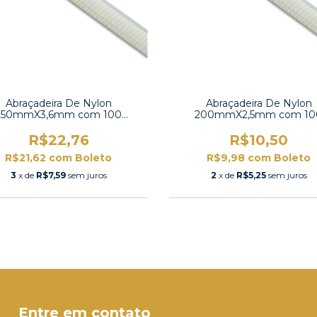
Abraçadeira De Nylon
Abraçadeira De Nylon
250mmX3,6mm com 100
200mmX2,5mm com 10
unidades -K-250M
unidades -K-200M
R$22,76
R$10,50
R$21,62
com
Boleto
R$9,98
com
Boleto
3
x de
R$7,59
sem juros
2
x de
R$5,25
sem juros
Entre em contato