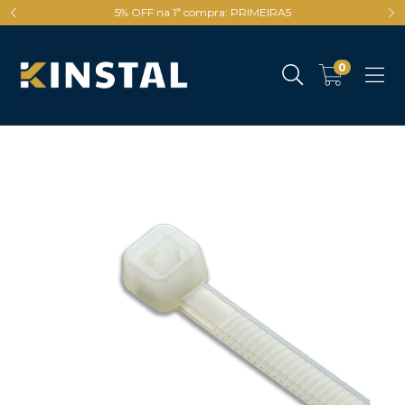
5% OFF na 1ª compra: PRIMEIRA5
0