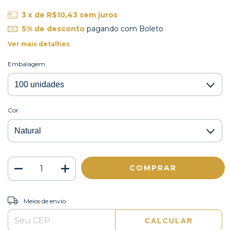
3
x de
R$10,43
sem juros
5% de desconto
pagando com Boleto
Ver mais detalhes
Embalagem
Cor
ALTERAR CEP
Entregas para o CEP:
Meios de envio
CALCULAR