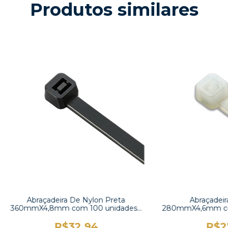
Produtos similares
Abraçadeira De Nylon Preta
Abraçadeir
360mmX4,8mm com 100 unidades -
280mmX4,6mm com
K-360RBK
K-
R$32,94
R$2