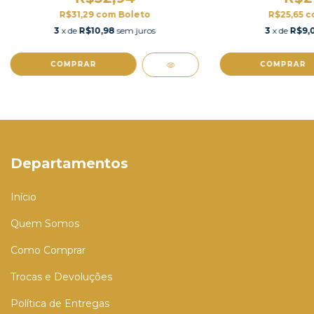
R$31,29
com
Boleto
R$25,65
c
3
x de
R$10,98
sem juros
3
x de
R$9,
COMPRAR
COMPRAR
Departamentos
Início
Quem Somos
Como Comprar
Trocas e Devoluções
Política de Entregas