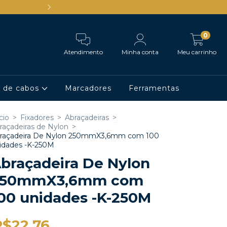
Ganhe 5% de desconto comprand
0
Atendimento
Minha conta
Meu carrinho
o de cabos
Marcadores
Ferramentas
cio
>
Fixadores
>
Abraçadeiras
>
raçadeiras de Nylon
>
raçadeira De Nylon 250mmX3,6mm com 100
idades -K-250M
braçadeira De Nylon
250mmX3,6mm com
00 unidades -K-250M
R$22,76