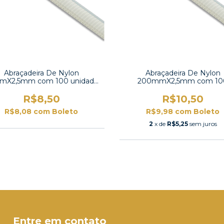
Abraçadeira De Nylon
Abraçadeira De Nylon
mX2,5mm com 100 unidades
200mmX2,5mm com 10
-K-150S
unidades -K-200M
R$8,50
R$10,50
R$8,08
com
Boleto
R$9,98
com
Boleto
2
x de
R$5,25
sem juros
Entre em contato