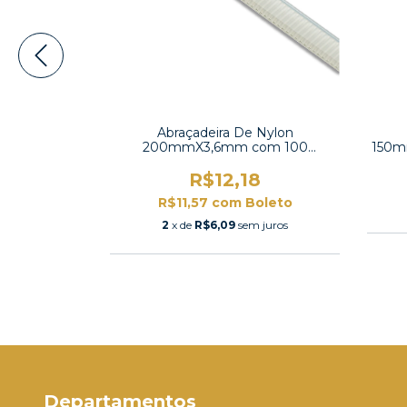
 Nylon
Abraçadeira De Nylon
om 100
200mmX3,6mm com 100
150m
280
unidades -K-200A
0
R$12,18
oleto
R$11,57
com
Boleto
 juros
2
x de
R$6,09
sem juros
Departamentos