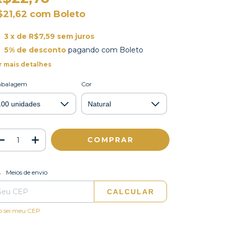
$21,62
com
Boleto
3
x de
R$7,59
sem juros
5% de desconto
pagando com Boleto
r mais detalhes
balagem
Cor
ALTERAR CEP
regas para o CEP:
Meios de envio
CALCULAR
o sei meu CEP