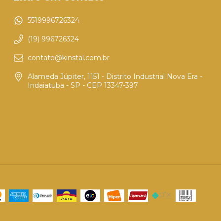
5519996726324
(19) 996726324
contato@kinstal.com.br
Alameda Júpiter, 1151 - Distrito Industrial Nova Era -
Indaiatuba - SP - CEP 13347-397