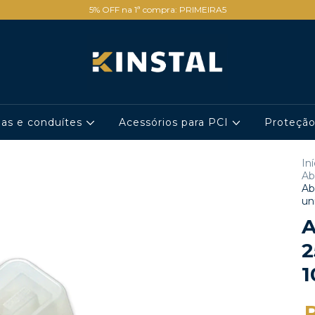
5% OFF na 1ª compra: PRIMEIRA5
has e conduítes
Acessórios para PCI
Proteçã
Iní
Ab
Ab
un
A
1