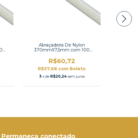
Abraçadeira De Nylon
Abraç
0
370mmX7,5mm com 100
380mm
unidades -K-370L
un
R$60,72
R$57,68
com
Boleto
R$29
3
x de
R$20,24
sem juros
3
x de
Permaneça conectado